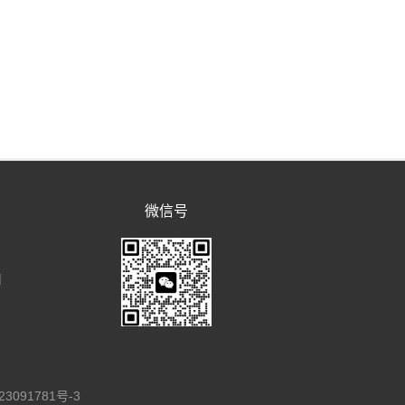
微信号
用
目
23091781号-3