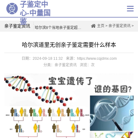
子鉴定中
心-中量国
哈尔滨市在哪做上户亲子鉴定好(附2026鉴定费用一览)
鉴
亲子鉴定资讯
主页
>
亲子鉴定资讯
>
哈尔滨8个当地亲子鉴定超全机构（附2026年汇总鉴定地址）
哈尔滨8家可以做亲子鉴定的医院名单(附2026年鉴定机构地址)
哈尔滨道里无创亲子鉴定需要什么样本
哈尔滨个人亲子鉴定机构大全(附2026年鉴定地址)
哈尔滨市司法亲子鉴定中心地址合集（附中心地址汇总）
日期：2024-09-18 11:32
来源：https://www.cqjdmx.com
哈尔滨正规亲子鉴定机构地址一览（2026年更新）
分类：亲子鉴定资讯
浏览：
次
哈尔滨正规亲子鉴定的机构名单（附2026年地址汇总）
规范！哈尔滨正规亲子鉴定中心超全一览（附2026年度鉴定地址）