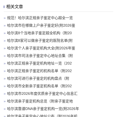
相关文章
»
规范！哈尔滨正规亲子鉴定中心超全一览
»
哈尔滨市在哪做上户亲子鉴定好(附2026鉴
»
哈尔滨8个当地亲子鉴定超全机构（附20
»
哈尔滨8家可以做亲子鉴定的医院名单(附
»
哈尔滨个人亲子鉴定机构大全(附2026年鉴
»
哈尔滨市司法亲子鉴定中心地址合集（附
»
哈尔滨正规亲子鉴定机构地址一览（202
»
哈尔滨正规亲子鉴定的机构名单（附202
»
哈尔滨可进行亲子鉴定的机构盘点（附
»
哈尔滨市全新亲子鉴定机构名单（附202
»
哈尔滨市2026年度优质亲子鉴定中心信息汇
»
哈尔滨亲子鉴定机构总览（附亲子鉴定地
»
哈尔滨靠谱DNA亲子鉴定机构一览(附2026年
»
哈尔滨亲子鉴定中心地址公布（附2026年机