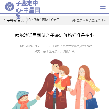
子鉴定中
心-中量国
鉴
哈尔滨市在哪做上户亲子鉴定好(附2026鉴定费用一览)
亲子鉴定资讯
主页
>
亲子鉴定资讯
>
哈尔滨8个当地亲子鉴定超全机构（附2026年汇总鉴定地址）
哈尔滨8家可以做亲子鉴定的医院名单(附2026年鉴定机构地址)
哈尔滨道里司法亲子鉴定价格标准是多少
哈尔滨个人亲子鉴定机构大全(附2026年鉴定地址)
日期：2024-09-20 10:13
来源：https://www.cqjdmx.com
哈尔滨市司法亲子鉴定中心地址合集（附中心地址汇总）
分类：亲子鉴定资讯
浏览：
次
哈尔滨正规亲子鉴定机构地址一览（2026年更新）
哈尔滨正规亲子鉴定的机构名单（附2026年地址汇总）
规范！哈尔滨正规亲子鉴定中心超全一览（附2026年度鉴定地址）