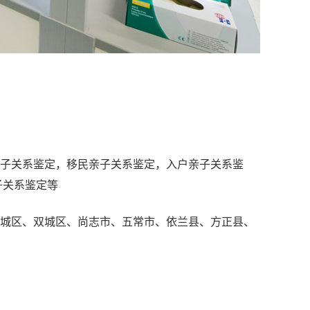
子关系鉴定，移民亲子关系鉴定，入户亲子关系鉴
子关系鉴定等
城区、双城区、尚志市、五常市、依兰县、方正县、