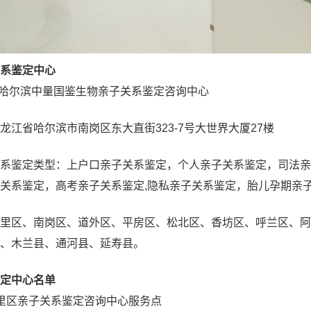
系鉴定中心
：哈尔滨中量国鉴生物亲子关系鉴定咨询中心
龙江省哈尔滨市南岗区东大直街323-7号大世界大厦27楼
系鉴定类型：上户口亲子关系鉴定，个人亲子关系鉴定，司法亲
关系鉴定，高考亲子关系鉴定,隐私亲子关系鉴定，胎儿孕期亲
里区、南岗区、道外区、平房区、松北区、香坊区、呼兰区、阿
、木兰县、通河县、延寿县。
定中心名单
里区亲子关系鉴定咨询中心服务点