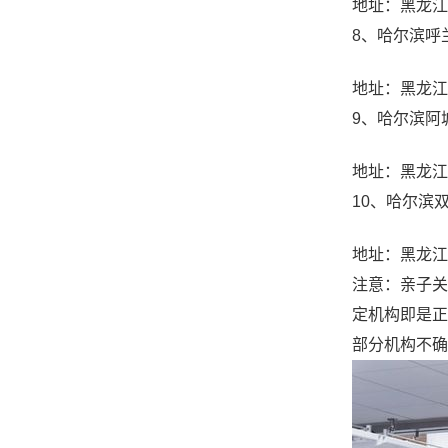
地址：黑龙江
8、哈尔滨呼
地址：黑龙江
9、哈尔滨阿
地址：黑龙江
10、哈尔滨
地址：黑龙江
注意：亲子关
定机构即是正
部分机构不确