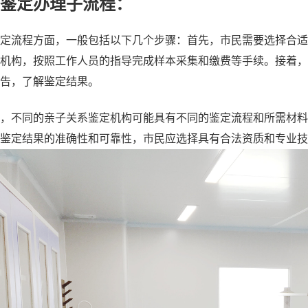
鉴定办理子流程：
定流程方面，一般包括以下几个步骤：首先，市民需要选择合适
机构，按照工作人员的指导完成样本采集和缴费等手续。接着，
告，了解鉴定结果。
，不同的亲子关系鉴定机构可能具有不同的鉴定流程和所需材料
鉴定结果的准确性和可靠性，市民应选择具有合法资质和专业技