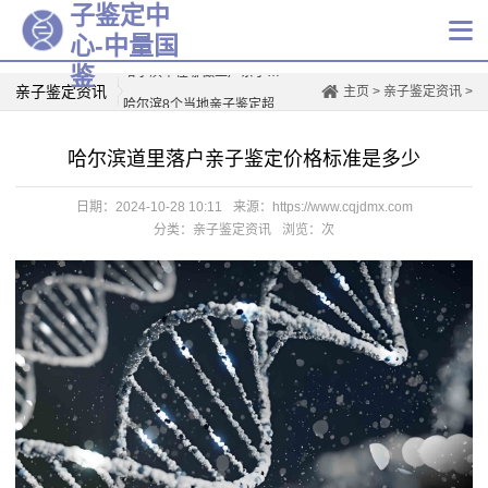
子鉴定中
心-中量国
哈尔滨市在哪做上户亲子鉴定好(附2026鉴定费用一览)
鉴
亲子鉴定资讯
主页
>
亲子鉴定资讯
>
哈尔滨8个当地亲子鉴定超全机构（附2026年汇总鉴定地址）
哈尔滨8家可以做亲子鉴定的医院名单(附2026年鉴定机构地址)
哈尔滨道里落户亲子鉴定价格标准是多少
哈尔滨个人亲子鉴定机构大全(附2026年鉴定地址)
哈尔滨市司法亲子鉴定中心地址合集（附中心地址汇总）
日期：2024-10-28 10:11
来源：https://www.cqjdmx.com
哈尔滨正规亲子鉴定机构地址一览（2026年更新）
分类：亲子鉴定资讯
浏览：
次
哈尔滨正规亲子鉴定的机构名单（附2026年地址汇总）
规范！哈尔滨正规亲子鉴定中心超全一览（附2026年度鉴定地址）