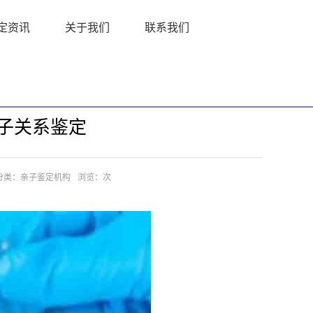
定资讯
关于我们
联系我们
主页
>
亲子鉴定机构
>
子关系鉴定
分类：亲子鉴定机构
浏览：
次