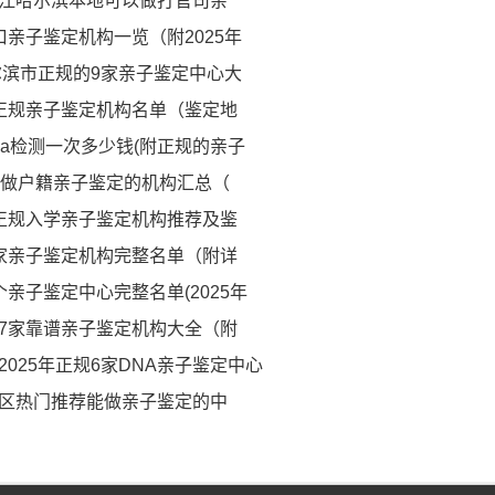
江哈尔滨本地可以做打官司亲
口亲子鉴定机构一览（附2025年
哈尔滨市正规的9家亲子鉴定中心大
正规亲子鉴定机构名单（鉴定地
na检测一次多少钱(附正规的亲子
能做户籍亲子鉴定的机构汇总（
正规入学亲子鉴定机构推荐及鉴
家亲子鉴定机构完整名单（附详
个亲子鉴定中心完整名单(2025年
7家靠谱亲子鉴定机构大全（附
2025年正规6家DNA亲子鉴定中心
区热门推荐能做亲子鉴定的中