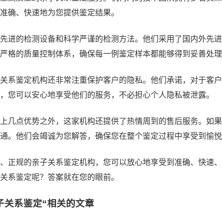
准确、快速地为您提供鉴定结果。
先进的检测设备和科学严谨的检测方法。他们采用了国内外先进
严格的质量控制体系，确保每一例鉴定样本都能够得到妥善处理
关系鉴定机构还非常注重保护客户的隐私。他们承诺，对于客户
，您可以安心地享受他们的服务，不必担心个人隐私被泄露。
上几点优势之外，这家机构还提供了热情周到的售后服务。如果
通。他们会竭诚为您解答，确保您在整个鉴定过程中享受到愉悦
、正规的亲子关系鉴定机构，您可以放心地享受到准确、快速、
关系鉴定呢？答案就在您的眼前。
子关系鉴定“
相关的文章