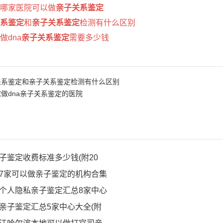
哪家医院可以做
亲子关系鉴定
系鉴定
和
亲子关系鉴定
检测有什么区别
做dna
亲子关系鉴定
需要多少钱
关系鉴定和亲子关系鉴定检测有什么区别
做dna亲子关系鉴定的医院
子鉴定收费标准多少钱(附20
7家可以做亲子鉴定的机构合集
个人隐私亲子鉴定汇总8家中心
亲子鉴定汇总5家中心大全(附