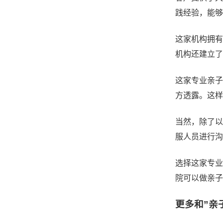
践经验，能够
这家机构拥有
机构还建立了
这家专业亲子
方透露。这样
当然，除了以
服人员进行沟
选择这家专业
院可以做亲子
更多和
”亲